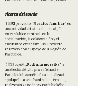
Acerca del evento
🇪🇸El proyecto 
“Mosaico familiar”
 es 
una actividad artística abierta al público 
en Pardubice centrada en la 
socialización, la colaboración y el 
encuentro entre familias. Proyecto 
realizado con el apoyo de la Región de 
Pardubice.
🇨🇿 Projekt 
„Rodinná mozaika“
 je 
umělecká aktivita pro veřejnost v 
Pardubicích zaměřená na socializaci, 
spolupráci a setkávání rodin.  Projekt je 
realizován za podpory Pardubického 
kraje.
🇬🇧 The project 
“Family Mosaic”
 is an 
artistic activity open to the public in 