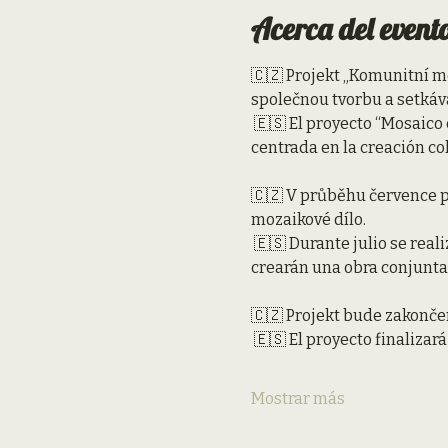
Acerca del event
🇨🇿 Projekt „Komunitní mo
společnou tvorbu a setkáv
 🇪🇸 El proyecto “Mosaico comunitario y exposición” es una actividad artística abierta al público en Pardubice 
centrada en la creación co
🇨🇿 V průběhu července pr
mozaikové dílo.
 🇪🇸 Durante julio se realizarán 5 workshops (de aproximadamente 6 horas cada uno) donde los participantes 
crearán una obra conjunta
🇨🇿 Projekt bude zakonče
 🇪🇸 El proyecto finaliza
Mostrar más