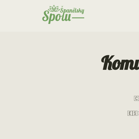
Komu
🇨
🇪🇸 