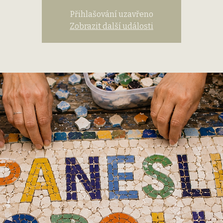
Přihlašování uzavřeno
Zobrazit další události