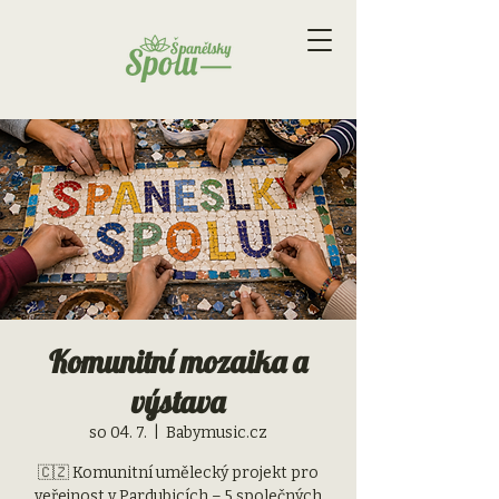
Komunitní mozaika a
výstava
so 04. 7.
  |  
Babymusic.cz
🇨🇿 Komunitní umělecký projekt pro
veřejnost v Pardubicích – 5 společných