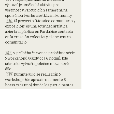
výstava“ je umělecká aktivita pro 
veřejnost v Pardubicích zaměřená na 
společnou tvorbu a setkávání komunity.
 🇪🇸 El proyecto “Mosaico comunitario y 
exposición” es una actividad artística 
abierta al público en Pardubice centrada 
en la creación colectiva y el encuentro 
comunitario.
🇨🇿 V průběhu července proběhne série 
5 workshopů (každý cca 6 hodin), kde 
účastníci vytvoří společné mozaikové 
dílo.
 🇪🇸 Durante julio se realizarán 5 
workshops (de aproximadamente 6 
horas cada uno) donde los participantes 
crearán una obra conjunta.
🇨🇿 Projekt bude zakončen veřejnou 
prezentací a výstavou.
 🇪🇸 El proyecto finalizará con una 