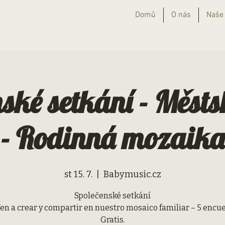
Domů
O nás
Naše 
ské setkání - Měst
- Rodinná mozaika
st 15. 7.
  |  
Babymusic.cz
Společenské setkání
en a crear y compartir en nuestro mosaico familiar – 5 encu
Gratis.