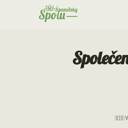
Společen
🇪🇸 V