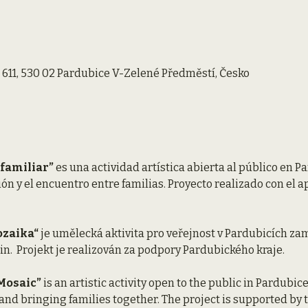
611, 530 02 Pardubice V-Zelené Předměstí, Česko
familiar”
 es una actividad artística abierta al público en P
ión y el encuentro entre familias. Proyecto realizado con el a
zaika“
 je umělecká aktivita pro veřejnost v Pardubicích zam
in.  Projekt je realizován za podpory Pardubického kraje.
Mosaic”
 is an artistic activity open to the public in Pardubice
, and bringing families together. The project is supported by