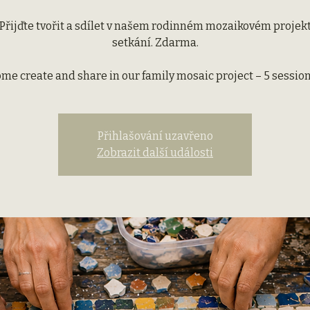
 Přijďte tvořit a sdílet v našem rodinném mozaikovém projekt
setkání. Zdarma.
me create and share in our family mosaic project – 5 session
Přihlašování uzavřeno
Zobrazit další události