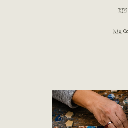
🇨🇿
🇬🇧 Co