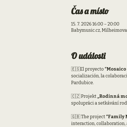
Čas a místo
15. 7. 2026 16:00 – 20:00
Babymusic.cz, Milheimova 
O události
🇪🇸El proyecto 
“Mosaico 
socialización, la colaborac
Pardubice.
🇨🇿 Projekt 
„Rodinná mo
spolupráci a setkávání rod
🇬🇧 The project 
“Family 
interaction, collaboration