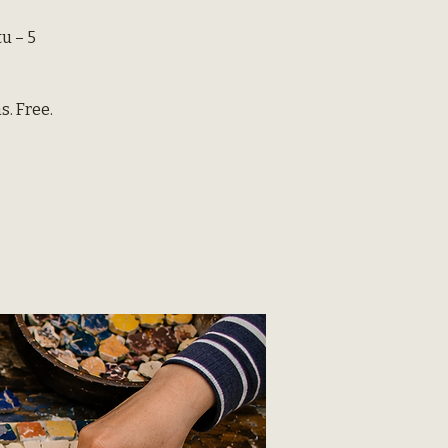
u – 5
s. Free.