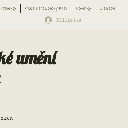
Projekty
Akce Pardubický Kraj
Novinky
Členství
Přihlásit se
ské umění
entros.