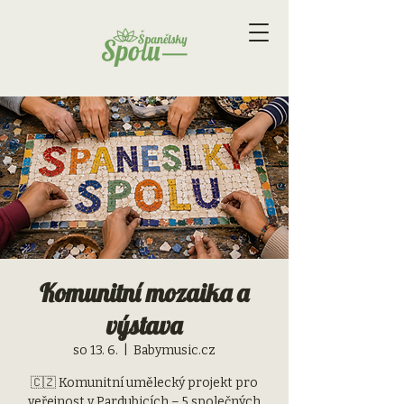
Komunitní mozaika a
výstava
so 13. 6.
  |  
Babymusic.cz
🇨🇿 Komunitní umělecký projekt pro
veřejnost v Pardubicích – 5 společných