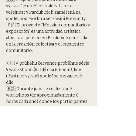
výstava“ je umělecká aktivita pro 
veřejnost v Pardubicích zaměřená na 
společnou tvorbu a setkávání komunity.
 🇪🇸 El proyecto “Mosaico comunitario y 
exposición” es una actividad artística 
abierta al público en Pardubice centrada 
en la creación colectiva y el encuentro 
comunitario.
🇨🇿 V průběhu července proběhne série 
5 workshopů (každý cca 6 hodin), kde 
účastníci vytvoří společné mozaikové 
dílo.
 🇪🇸 Durante julio se realizarán 5 
workshops (de aproximadamente 6 
horas cada uno) donde los participantes 
crearán una obra conjunta.
🇨🇿 Projekt bude zakončen veřejnou 
prezentací a výstavou.
 🇪🇸 El proyecto finalizará con una 